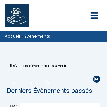
Aller
au
contenu
Accueil
Évènements
Il n’y a pas d’évènements à venir.
Navi
Navi
À venir
de
Sélectionnez
par
Derniers Évènements passés
une
vue
date.
cons
Évè
Mar