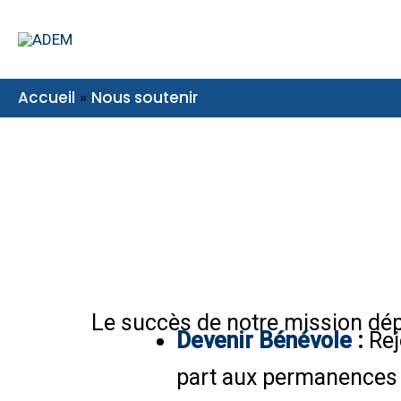
Aller
au
contenu
Accueil
Nous soutenir
Le succès de notre mission dépe
Devenir Bénévole
:
Rej
part aux permanences 